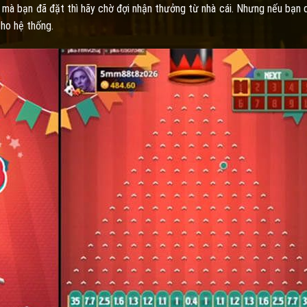
i ô mà bạn đã đặt thì hãy chờ đợi nhận thưởng từ nhà cái. Nhưng nếu bạn
ho hệ thống.