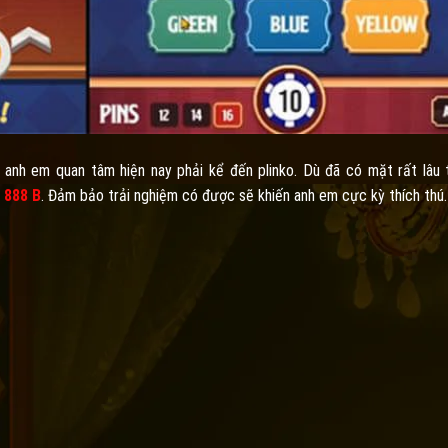
h em quan tâm hiện nay phải kể đến plinko. Dù đã có mặt rất lâu t
n
888 B
. Đảm bảo trải nghiệm có được sẽ khiến anh em cực kỳ thích thú.