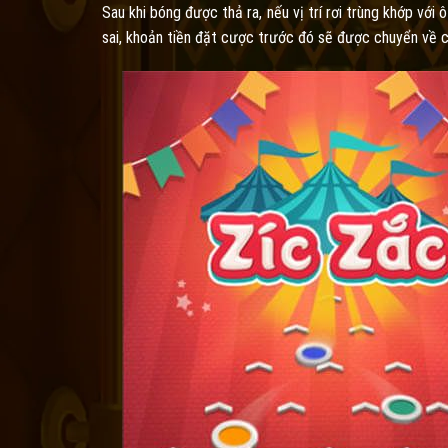
Sau khi bóng được thả ra, nếu vị trí rơi trùng khớp vớ
sai, khoản tiền đặt cược trước đó sẽ được chuyển về c