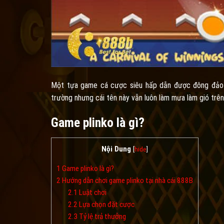
Một tựa game cá cược siêu hấp dẫn được đông đảo an
trường nhưng cái tên này vẫn luôn làm mưa làm gió trê
Game plinko là gì?
Nội Dung
[
hide
]
1
Game plinko là gì?
2
Hướng dẫn chơi game plinko tại nhà cái 888B
2.1
Luật chơi
2.2
Lựa chọn đặt cược
2.3
Tỷ lệ trả thưởng