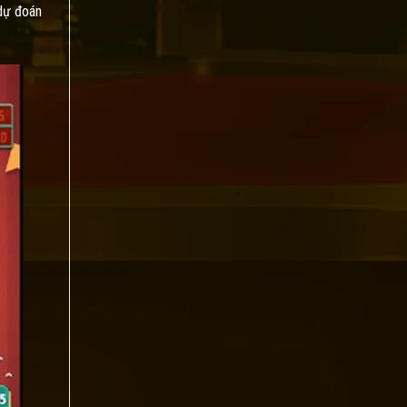
 dự đoán