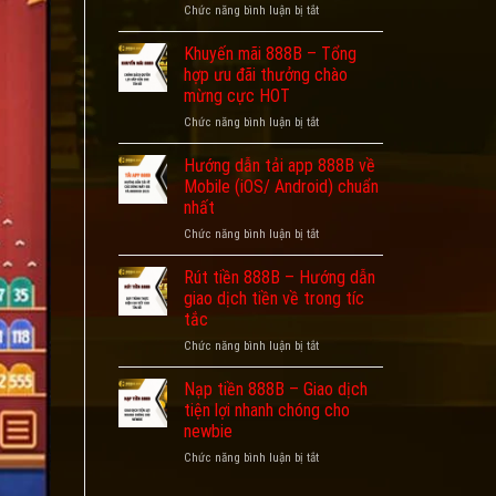
ở
Chức năng bình luận bị tắt
tổng
Kèo
hợp
ném
quy
Khuyến mãi 888B – Tổng
biên
định
hợp ưu đãi thưởng chào
–
mới
mừng cực HOT
Cách
nhất
ở
Chức năng bình luận bị tắt
chơi
năm
Khuyến
và
2026
mãi
kinh
Hướng dẫn tải app 888B về
888B
nghiệm
Mobile (iOS/ Android) chuẩn
–
cược
nhất
Tổng
chuẩn
ở
Chức năng bình luận bị tắt
hợp
2026
Hướng
ưu
dẫn
đãi
Rút tiền 888B – Hướng dẫn
tải
thưởng
giao dịch tiền về trong tíc
app
chào
tắc
888B
mừng
ở
Chức năng bình luận bị tắt
về
cực
Rút
Mobile
HOT
tiền
(iOS/
Nạp tiền 888B – Giao dịch
888B
Android)
tiện lợi nhanh chóng cho
–
chuẩn
newbie
Hướng
nhất
ở
Chức năng bình luận bị tắt
dẫn
Nạp
giao
tiền
dịch