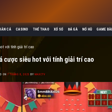
BẮN CÁ
CASINO
THỂ THAO
XỔ SỐ
ĐÁ GÀ
NỔ HŨ
GAME BÀ
 với tính giải trí cao
cược siêu hot với tính giải trí cao
ED ON
7 THÁNG 8, 2025
BY
MAXCTV