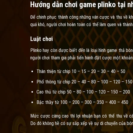
Hướng dẫn chơi game plinko tại n
Để chinh phục thành công những ván cược và thu về kh
quá khó, người chơi hoàn toàn có thể làm quen và thành 
Luật chơi
Plinko hay còn được biết đến là loại hình game thả bón
người chơi tham gia phải tiến hành đặt cược một khoả
Thân thiện từ chip 10 – 15 – 20 – 30 – 40 – 50
Phổ thông từ chip 20 – 40 – 80 – 100 – 120 – 150
Cao thủ từ chip 50 – 80 – 100 – 120 – 150 – 200
Bậc thầy từ 100 – 200 – 300 – 350 – 400 – 450
Mức cược càng cao thì lợi nhuận bạn có thể thu về cà
Do đó không hề có sự sắp xếp về sự di chuyển của bóng.