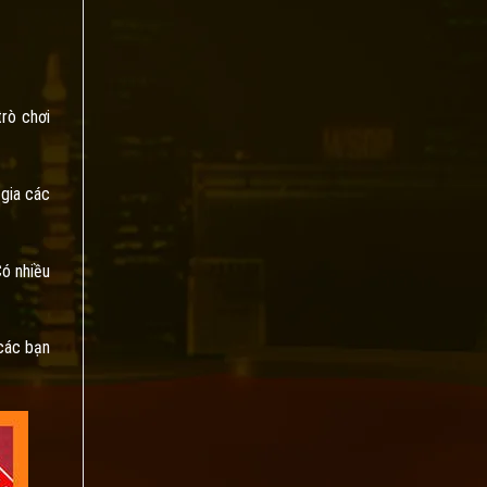
trò chơi
gia các
Có nhiều
 các bạn