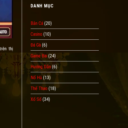
888B
tiền
DANH MỤC
–
về
Giao
trong
dịch
tíc
Bắn Cá
(20)
tiện
tắc
lợi
Casino
(10)
nhanh
chóng
cho
Đá Gà
(6)
rên thị
newbie
Game Bài
(24)
Hướng Dẫn
(6)
Nổ Hũ
(13)
Thể Thao
(18)
Xổ Số
(34)