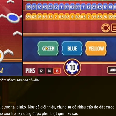
Chơi plinko sao cho chuẩn?
 cược tại plinko. Như đã giới thiệu, chúng ta có nhiều cấp độ đặt cược
hó của trò này cũng được phân biệt qua màu sắc.