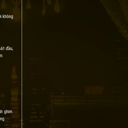
ơi không
bắt đầu,
m:
nh ghim.
ng.