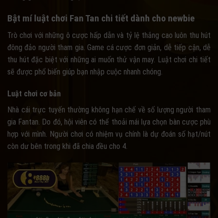
Bật mí luật chơi Fan Tan chi tiết dành cho newbie
Trò chơi với những ô cược hấp dẫn và tỷ lệ thắng cao luôn thu hút
đông đảo người tham gia. Game cá cược đơn giản, dễ tiếp cận, dễ
thu hút đặc biệt với những ai muốn thử vận may. Luật chơi chi tiết
sẽ được phổ biến giúp bạn nhập cuộc nhanh chóng.
Luật chơi cơ bản
Nhà cái trực tuyến thường không hạn chế về số lượng người tham
gia Fantan. Do đó, hội viên có thể thoải mái lựa chọn bàn cược phù
hợp với mình. Người chơi có nhiệm vụ chính là dự đoán số hạt/nút
còn dư bên trong khi đã chia đều cho 4.