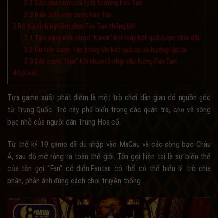
2.2
Các cửa cược và tỷ lệ thưởng Fan Tan
2.3
Diễn biến ván cược Fan Tan
3
Bỏ túi kinh nghiệm chơi Fan Tan thắng lớn
3.1
Tận dụng kiểu cược “Kwok” khi thấy kết quả được chia đều
3.2
Ưu tiên cược Fan trong khi kết quả có xu hướng lặp lại
3.3
Đặt cược “Nim” khi chưa rõ nhịp cầu trong Fan Tan
4
Lời kết
Tựa game xuất phát điểm là một trò chơi dân gian có nguồn gốc
từ Trung Quốc. Trò này phổ biến trong các quán trà, chợ và sòng
bạc nhỏ của người dân Trung Hoa cổ.
Từ thế kỷ 19 game đã du nhập vào MaCau và các sòng bạc Châu
Á, sau đó mở rộng ra toàn thế giới. Tên gọi hiện tại là sự biến thể
của tên gọi “Fan” cổ điển.Fantan có thể có thể hiểu là trò chia
phần, phản ánh đúng cách chơi truyền thống.