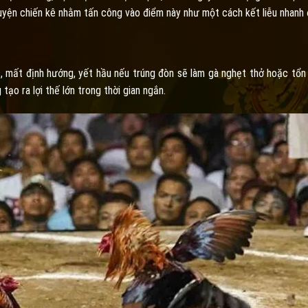
uyện chiến kê nhằm tấn công vào điểm này như một cách kết liễu nhanh đ
, mất định hướng, yết hầu nếu trúng đòn sẽ làm gà nghẹt thở hoặc tổn
tạo ra lợi thế lớn trong thời gian ngắn.