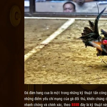
Đá đâm hang cua là một trong những kỹ thuật tấn công 
những điểm yếu chí mạng của gà đối thủ, khiến chúng
nhanh chóng và chính xác, theo
888B
đây là kỹ thuật nà