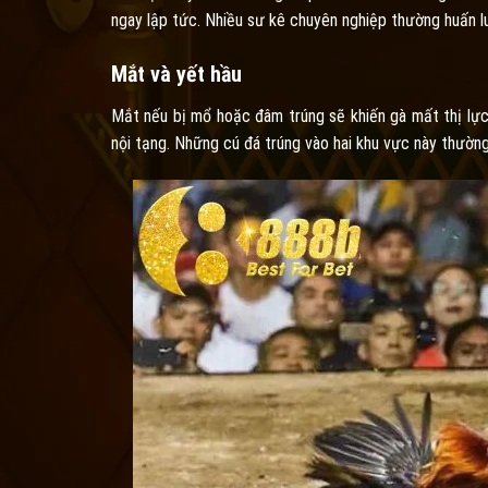
ngay lập tức. Nhiều sư kê chuyên nghiệp thường huấn l
Mắt và yết hầu
Mắt nếu bị mổ hoặc đâm trúng sẽ khiến gà mất thị lực
nội tạng. Những cú đá trúng vào hai khu vực này thường 