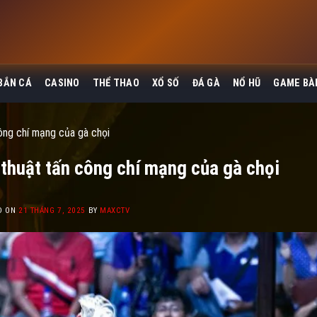
BẮN CÁ
CASINO
THỂ THAO
XỔ SỐ
ĐÁ GÀ
NỔ HŨ
GAME BÀ
ông chí mạng của gà chọi
thuật tấn công chí mạng của gà chọi
D ON
21 THÁNG 7, 2025
BY
MAXCTV