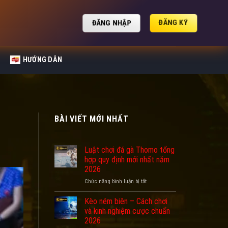
ĐĂNG KÝ
ĐĂNG NHẬP
I
HƯỚNG DẪN
BÀI VIẾT MỚI NHẤT
Luật chơi đá gà Thomo tổng
hợp quy định mới nhất năm
2026
ở
Chức năng bình luận bị tắt
Luật
chơi
Kèo ném biên – Cách chơi
đá
và kinh nghiệm cược chuẩn
gà
2026
Thomo