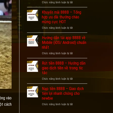
ở
Chức năng bình luận bị tắt
tổng
Kèo
hợp
ném
quy
Khuyến mãi 888B – Tổng
biên
định
hợp ưu đãi thưởng chào
–
mới
mừng cực HOT
Cách
nhất
ở
Chức năng bình luận bị tắt
chơi
năm
Khuyến
và
2026
mãi
kinh
Hướng dẫn tải app 888B về
888B
nghiệm
Mobile (iOS/ Android) chuẩn
–
cược
nhất
Tổng
chuẩn
ở
Chức năng bình luận bị tắt
hợp
2026
Hướng
ưu
dẫn
đãi
Rút tiền 888B – Hướng dẫn
tải
thưởng
giao dịch tiền về trong tíc
app
chào
tắc
888B
mừng
ở
Chức năng bình luận bị tắt
về
cực
Rút
Mobile
HOT
tiền
(iOS/
Nạp tiền 888B – Giao dịch
888B
Android)
tiện lợi nhanh chóng cho
–
chuẩn
công vào
newbie
Hướng
nhất
ột cách
ở
Chức năng bình luận bị tắt
dẫn
Nạp
giao
tiền
dịch