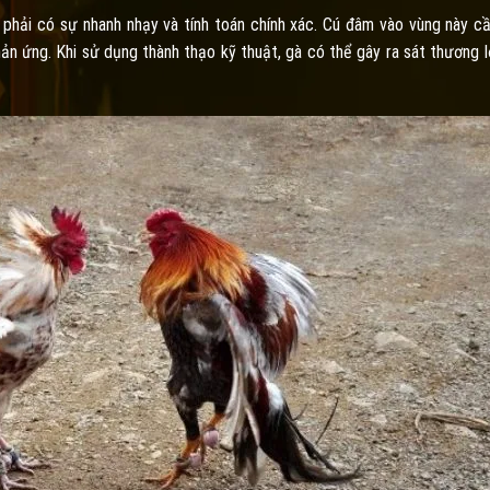
 phải có sự nhanh nhạy và tính toán chính xác. Cú đâm vào vùng này c
hản ứng. Khi sử dụng thành thạo kỹ thuật, gà có thể gây ra sát thương l