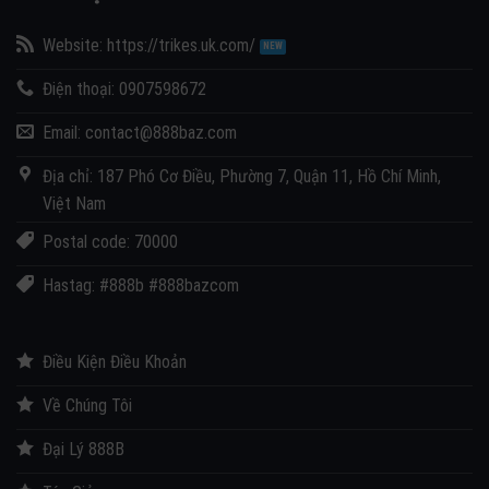
Website: https://trikes.uk.com/
Điện thoại: 0907598672
Email:
contact@888baz.com
Địa chỉ: 187 Phó Cơ Điều, Phường 7, Quận 11, Hồ Chí Minh,
Việt Nam
Postal code: 70000
Hastag: #888b #888bazcom
Điều Kiện Điều Khoản
Về Chúng Tôi
Đại Lý 888B