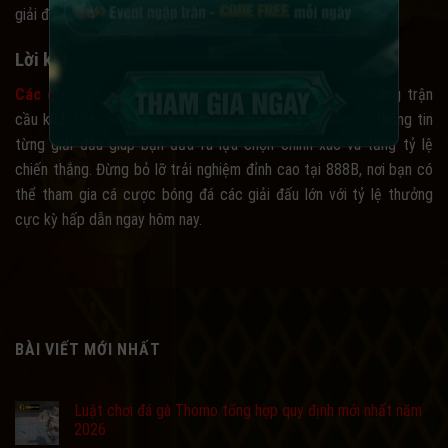
giải đấu với 474 quả.
Lời kết
Các giải bóng đá
luôn mang đến cho người hâm mộ những trận
cầu kịch tính cùng cơ hội cá cược hấp dẫn. Việc nắm rõ thông tin
từng giải đấu giúp bạn đưa ra lựa chọn chính xác và tăng tỷ lệ
chiến thắng. Đừng bỏ lỡ trải nghiệm đỉnh cao tại 888B, nơi bạn có
thể tham gia cá cược bóng đá các giải đấu lớn với tỷ lệ thưởng
cực kỳ hấp dẫn ngay hôm nay.
BÀI VIẾT MỚI NHẤT
Luật chơi đá gà Thomo tổng hợp quy định mới nhất năm
2026