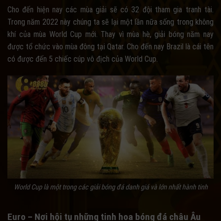
Cho đến hiện nay các mùa giải sẽ có 32 đội tham gia tranh tài.
Trong năm 2022 này chúng ta sẽ lại một lần nữa sống trong không
khí của mùa World Cup mới. Thay vì mùa hè, giải bóng năm nay
được tổ chức vào mùa đông tại Qatar. Cho đến nay Brazil là cái tên
có được đến 5 chiếc cúp vô địch của World Cup.
World Cup là một trong các giải bóng đá danh giá và lớn nhất hành tinh
Euro – Nơi hội tụ những tinh hoa bóng đá châu Âu