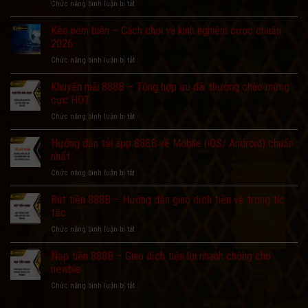
ở
Chức năng bình luận bị tắt
Luật
chơi
Kèo ném biên – Cách chơi và kinh nghiệm cược chuẩn
đá
2026
gà
ở
Chức năng bình luận bị tắt
Thomo
Kèo
tổng
ném
Khuyến mãi 888B – Tổng hợp ưu đãi thưởng chào mừng
hợp
biên
quy
cực HOT
–
định
ở
Chức năng bình luận bị tắt
Cách
mới
Khuyến
chơi
nhất
mãi
Hướng dẫn tải app 888B về Mobile (iOS/ Android) chuẩn
và
năm
888B
kinh
nhất
2026
–
nghiệm
ở
Chức năng bình luận bị tắt
Tổng
cược
Hướng
hợp
chuẩn
dẫn
Rút tiền 888B – Hướng dẫn giao dịch tiền về trong tíc
ưu
2026
tải
đãi
tắc
app
thưởng
ở
Chức năng bình luận bị tắt
888B
chào
Rút
về
mừng
tiền
Nạp tiền 888B – Giao dịch tiện lợi nhanh chóng cho
Mobile
cực
888B
(iOS/
newbie
HOT
–
Android)
ở
Chức năng bình luận bị tắt
Hướng
chuẩn
Nạp
dẫn
nhất