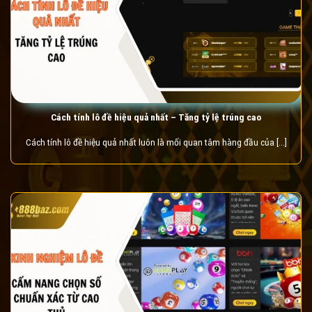
Cách tính lô đề hiệu quả nhất – Tăng tỷ lệ trúng cao
Cách tính lô đề hiệu quả nhất luôn là mối quan tâm hàng đầu của [...]