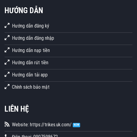
HƯỚNG DẪN
Hướng dẫn đăng ký
Hướng dẫn đăng nhập
Hướng dẫn nạp tiền
Hướng dẫn rút tiền
Hướng dẫn tải app
Chính sách bảo mật
LIÊN HỆ
Website: https://trikes.uk.com/
Điện thoại: 0907598672