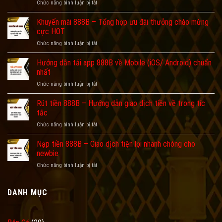
ở
Chức năng bình luận bị tắt
Thomo
Kèo
tổng
ném
Khuyến mãi 888B – Tổng hợp ưu đãi thưởng chào mừng
hợp
biên
quy
cực HOT
–
định
ở
Chức năng bình luận bị tắt
Cách
mới
Khuyến
chơi
nhất
mãi
Hướng dẫn tải app 888B về Mobile (iOS/ Android) chuẩn
và
năm
888B
kinh
nhất
2026
–
nghiệm
ở
Chức năng bình luận bị tắt
Tổng
cược
Hướng
hợp
chuẩn
dẫn
Rút tiền 888B – Hướng dẫn giao dịch tiền về trong tíc
ưu
2026
tải
đãi
tắc
app
thưởng
ở
Chức năng bình luận bị tắt
888B
chào
Rút
về
mừng
tiền
Nạp tiền 888B – Giao dịch tiện lợi nhanh chóng cho
Mobile
cực
888B
(iOS/
newbie
HOT
–
Android)
ở
Chức năng bình luận bị tắt
Hướng
chuẩn
Nạp
dẫn
nhất
tiền
giao
888B
DANH MỤC
dịch
×
–
tiền
Giao
về
dịch
trong