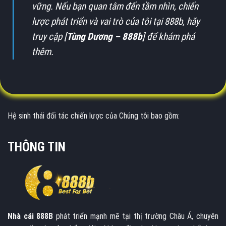
vững. Nếu bạn quan tâm đến tầm nhìn, chiến
lược phát triển và vai trò của tôi tại 888b, hãy
truy cập [
Tùng Dương – 888b
] để khám phá
thêm.
Hệ sinh thái đối tác chiến lược của Chúng tôi bao gồm:
THÔNG TIN
Nhà cái 888B
phát triển mạnh mẽ tại thị trường Châu Á, chuyên